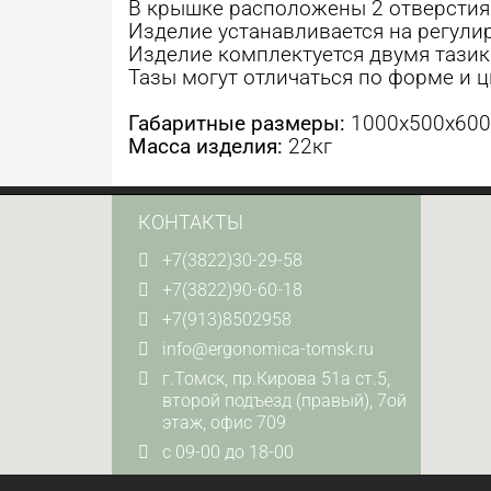
В крышке расположены 2 отверстия
Изделие устанавливается на регули
Изделие комплектуется двумя тазик
Тазы могут отличаться по форме и ц
Габаритные размеры:
1000х500х60
Масса изделия:
22кг
КОНТАКТЫ
+7(3822)30-29-58
+7(3822)90-60-18
+7(913)8502958
info@ergonomica-tomsk.ru
г.Томск, пр.Кирова 51а ст.5,
второй подъезд (правый), 7ой
этаж, офис 709
с 09-00 до 18-00