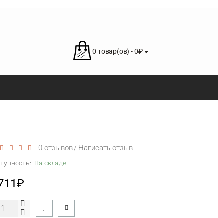
0 товар(ов) - 0₽
0 отзывов
Написать отзыв
/
тупность:
На складе
 711₽