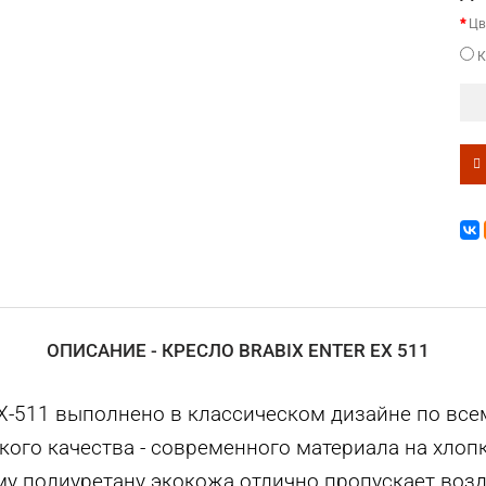
Цв
К
ОПИСАНИЕ - КРЕСЛО BRABIX ENTER EX 511
 EХ-511 выполнено в классическом дизайне по вс
ого качества - современного материала на хлоп
му полиуретану экокожа отлично пропускает воз