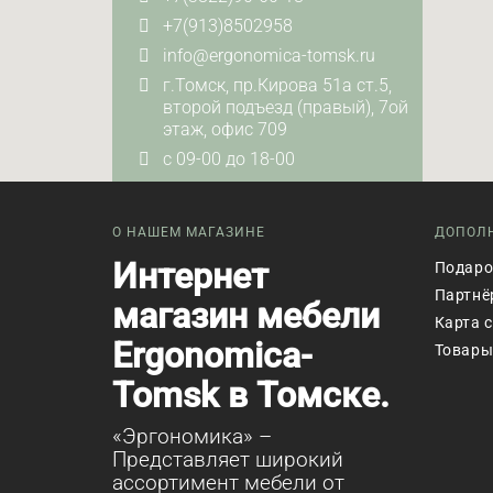
+7(913)8502958
info@ergonomica-tomsk.ru
г.Томск, пр.Кирова 51а ст.5,
второй подъезд (правый), 7ой
этаж, офис 709
с 09-00 до 18-00
О НАШЕМ МАГАЗИНЕ
ДОПОЛ
Интернет
Подаро
Партнё
магазин мебели
Карта 
Ergonomica-
Товары
Tomsk в Томске.
«Эргономика» –
Представляет широкий
ассортимент мебели от