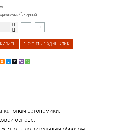
ет
оричневый
Чёрный
КУПИТЬ
КУПИТЬ В ОДИН КЛИК
ем канонам эргономики.
ковой основе.
дух, что положительным образом