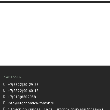
КОНТАКТЫ
+7(3822)30-29-58
+7(3822)90-60-18
+7(913)8502958
info@ergonomica-tomsk.ru
г.Томск, пр.Кирова 51а ст.5, второй подъезд (правый),