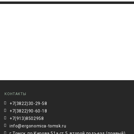
КОНТАКТЫ
+7(3822)30-29-58
+7(3822)90-60-18
+7(913)8502958
info@ergonomica-tomsk.ru
г.Томск, пр.Кирова 51а ст.5, второй подъезд (правый),