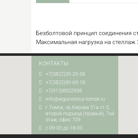
Безболтовой принцип соединения с
Максимальная нагрузка на стеллаж 25
КОНТАКТЫ
+7(3822)30-29-58
+7(3822)90-60-18
+7(913)8502958
info@ergonomica-tomsk.ru
г.Томск, пр.Кирова 51а ст.5,
второй подъезд (правый), 7ой
этаж, офис 709
с 09-00 до 18-00