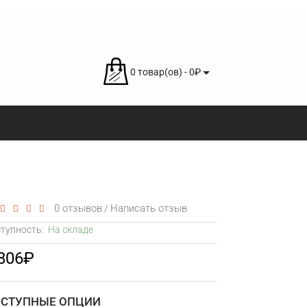
0 товар(ов) - 0₽
0 отзывов
Написать отзыв
/
тупность:
На складе
 806₽
СТУПНЫЕ ОПЦИИ