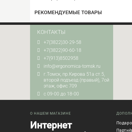
РЕКОМЕНДУЕМЫЕ ТОВАРЫ
КОНТАКТЫ
+7(3822)30-29-58
+7(3822)90-60-18
+7(913)8502958
info@ergonomica-tomsk.ru
г.Томск, пр.Кирова 51а ст.5,
второй подъезд (правый), 7ой
этаж, офис 709
с 09-00 до 18-00
О НАШЕМ МАГАЗИНЕ
ДОПОЛ
Интернет
Подаро
Партнё