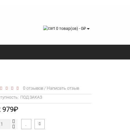
0 товар(ов) - 0₽
0 отзывов
Написать отзыв
/
тупность:
ПОД ЗАКАЗ
2 979₽