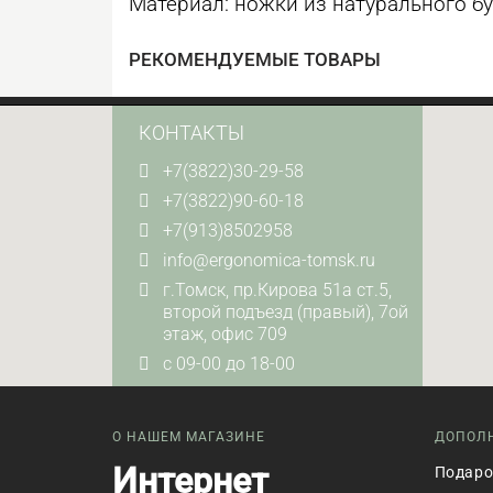
Материал: ножки из натурального бу
РЕКОМЕНДУЕМЫЕ ТОВАРЫ
КОНТАКТЫ
+7(3822)30-29-58
+7(3822)90-60-18
+7(913)8502958
info@ergonomica-tomsk.ru
г.Томск, пр.Кирова 51а ст.5,
второй подъезд (правый), 7ой
этаж, офис 709
с 09-00 до 18-00
О НАШЕМ МАГАЗИНЕ
ДОПОЛ
Интернет
Подаро